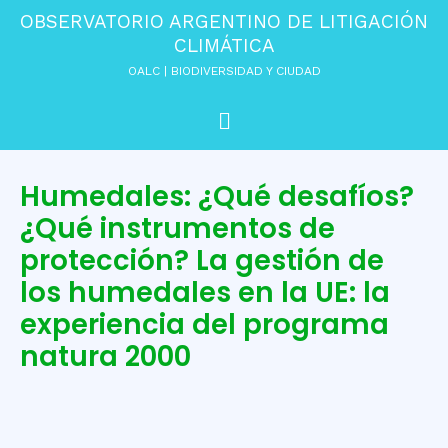
Ir
OBSERVATORIO ARGENTINO DE LITIGACIÓN
al
CLIMÁTICA
contenido
OALC | BIODIVERSIDAD Y CIUDAD
Menú
Humedales: ¿Qué desafíos?
¿Qué instrumentos de
protección? La gestión de
los humedales en la UE: la
experiencia del programa
natura 2000