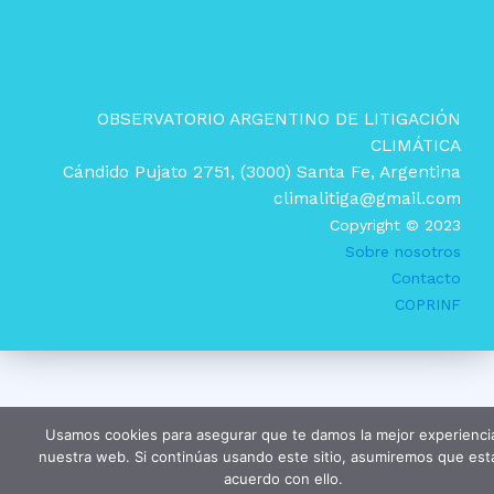
OBSERVATORIO ARGENTINO DE LITIGACIÓN
CLIMÁTICA
Cándido Pujato 2751, (3000) Santa Fe, Argentina
climalitiga@gmail.com
Copyright © 2023
Sobre nosotros
Contacto
COPRINF
Usamos cookies para asegurar que te damos la mejor experienci
nuestra web. Si continúas usando este sitio, asumiremos que est
acuerdo con ello.