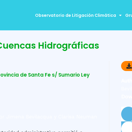
Observatorio de Litigación Climática
Gr
Cuencas Hidrográficas
ovincia de Santa Fe s/ Sumario Ley
Aut
Bevi
Dow
or Jimena Bevilacqua y Clarisa Neuman