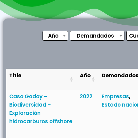
Año
Demandados
Cue
Title
Año
Demandado
Caso Godoy –
2022
Empresas
,
Biodiversidad –
Estado nacio
Exploración
hidrocarburos offshore