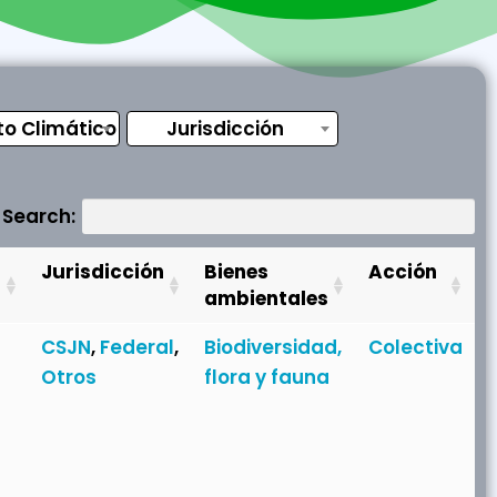
o Climático
Jurisdicción
Search:
Jurisdicción
Bienes
Acción
ambientales
CSJN
,
Federal
,
Biodiversidad,
Colectiva
Otros
flora y fauna