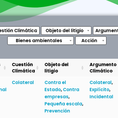
stión Climática
Objeto del litigio
Argument
Bienes ambientales
Acción
s
Cuestión
Objeto del
Argumento
Climática
litigio
Climático
Colateral
Contra el
Colateral
,
nal
Estado
,
Contra
Explícito
,
empresas
,
Incidental
Pequeña escala
,
Prevención