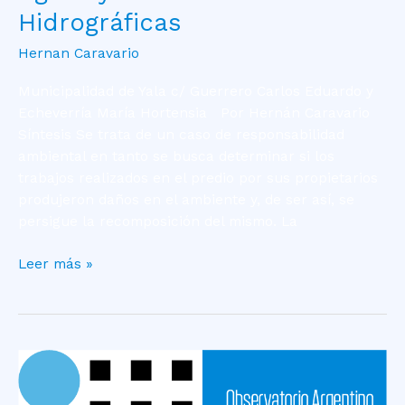
Hidrográficas
Hernan Caravario
Municipalidad de Yala c/ Guerrero Carlos Eduardo y
Echeverría María Hortensia Por Hernán Caravario
Síntesis Se trata de un caso de responsabilidad
ambiental en tanto se busca determinar si los
trabajos realizados en el predio por sus propietarios
produjeron daños en el ambiente y, de ser así, se
persigue la recomposición del mismo. La
Leer más »
Caso
Martínez
–