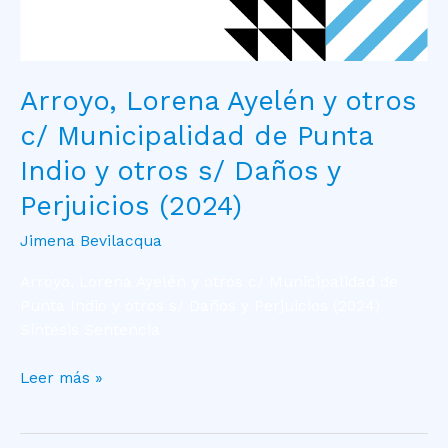
s/
Daños
y
Perjuicios
Arroyo, Lorena Ayelén y otros
(2024)
c/ Municipalidad de Punta
Indio y otros s/ Daños y
Perjuicios (2024)
Jimena Bevilacqua
Arroyo, Lorena Ayelén y otros c/ Municipalidad de
Punta Indio y otros s/ Daños y Perjuicios (2024)
Síntesis Sentencia
Leer más »