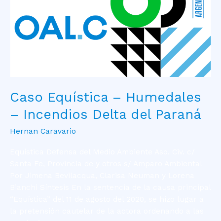
Paraná
Caso Equística – Humedales
– Incendios Delta del Paraná
Hernan Caravario
Equística Defensa del Medio Ambiente Aso. Civ. c/
Santa Fe, Provincia de y otros s/ Amparo Ambiental
Por Jimena Bevilacqua, Clarisa Neuman y Lorena
Bianchi Síntesis En la sentencia de la causa principal
“Equística” del 11 de agosto del 2020, se hizo lugar a
la pretensión cautelar de la actora ordenando a las