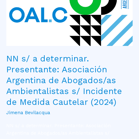
Abogados/as
Ambientalistas
s/
Incidente
de
Medida
Cautelar
(2024)
NN s/ a determinar.
Presentante: Asociación
Argentina de Abogados/as
Ambientalistas s/ Incidente
de Medida Cautelar (2024)
Jimena Bevilacqua
NN s/ a determinar. Presentante: Asociación
Argentina de Abogados/as Ambientalistas s/