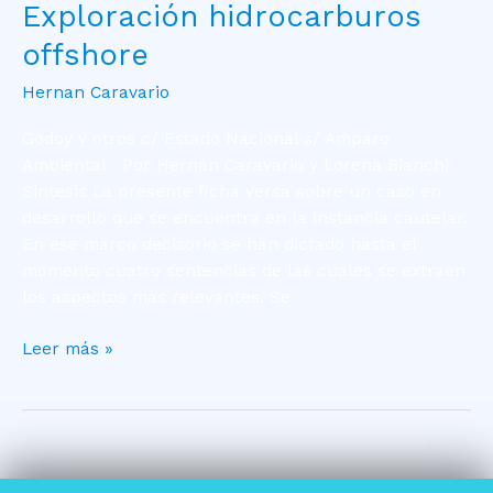
Exploración hidrocarburos
offshore
Hernan Caravario
Godoy y otros c/ Estado Nacional s/ Amparo
Ambiental Por Hernán Caravario y Lorena Bianchi
Síntesis La presente ficha versa sobre un caso en
desarrollo que se encuentra en la instancia cautelar.
En ese marco decisorio se han dictado hasta el
momento cuatro sentencias de las cuales se extraen
los aspectos más relevantes. Se
Leer más »