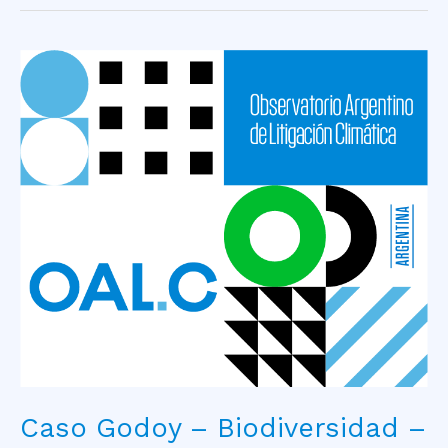
Caso
Godoy
–
Biodiversidad
–
Exploración
hidrocarburos
offshore
Caso Godoy – Biodiversidad –