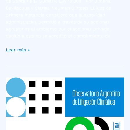
de Santa Fe s/ Sumario Ley 10.000 Por Jimena
Bevilacqua y Clarisa Neuman Síntesis El juez de
primera instancia consideró que la autoridad
administrativa permitió a través de su accionar
agresiones al ambiente por el accionar privado,
debido a que no se acreditó el cumplimiento de
Leer más »
Caso
Equística
–
Humedales
–
Incendios
Delta
del