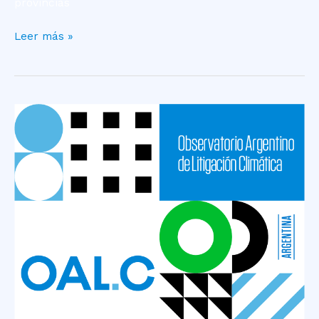
provincias
Leer más »
Caso
Majul
–
Humedales
–
Emprendimiento
Inmobiliario