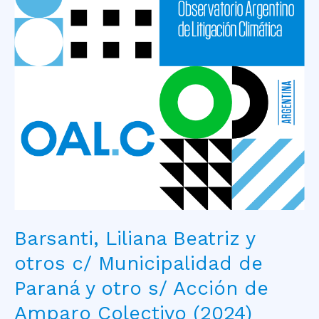
Beatriz
y
otros
c/
Municipalidad
de
Paraná
y
otro
s/
Acción
de
Amparo
Colectivo
Barsanti, Liliana Beatriz y
(2024)
otros c/ Municipalidad de
Paraná y otro s/ Acción de
Amparo Colectivo (2024)