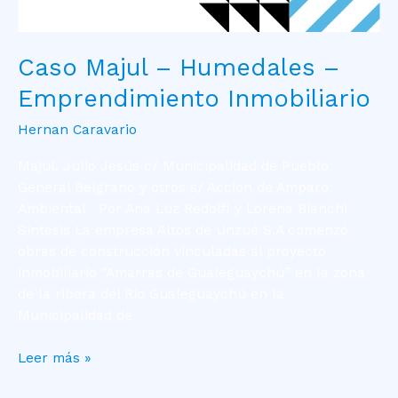
Caso Majul – Humedales –
Emprendimiento Inmobiliario
Hernan Caravario
Majul, Julio Jesús c/ Municipalidad de Pueblo
General Belgrano y otros s/ Acción de Amparo
Ambiental Por Ana Luz Redolfi y Lorena Bianchi
Síntesis La empresa Altos de Unzué S.A comenzó
obras de construcción vinculadas al proyecto
inmobiliario “Amarras de Gualeguaychú” en la zona
de la ribera del Río Gualeguaychú en la
Municipalidad de
Leer más »