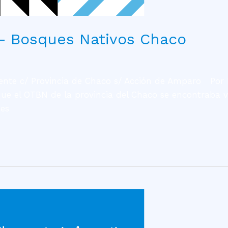
 – Bosques Nativos Chaco
iente c/ Provincia de Chaco s/ Acción de Amparo Por 
e el OTBN de la provincia del Chaco se encontraba ve
nes