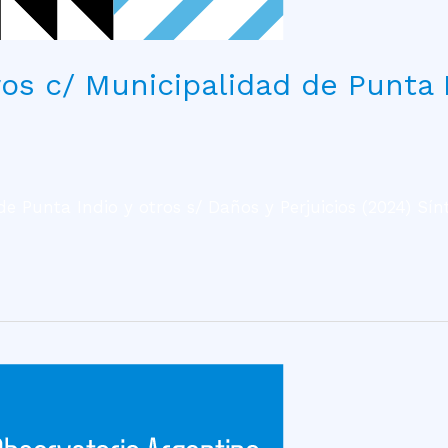
ros c/ Municipalidad de Punta 
e Punta Indio y otros s/ Daños y Perjuicios (2024) Sín