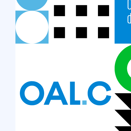
Humedales
–
Incendios
Delta
del
Paraná