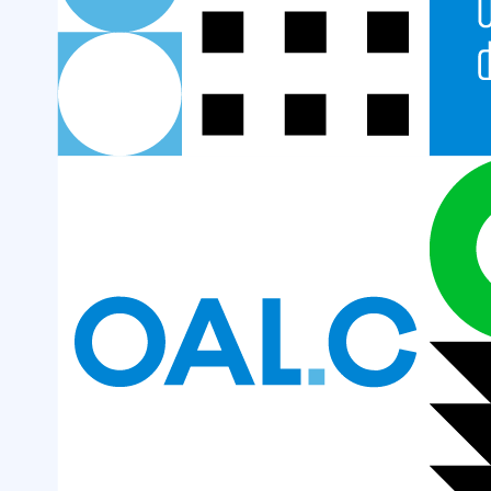
–
Bosques
Nativos
Chaco