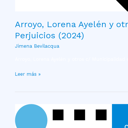
Arroyo, Lorena Ayelén y ot
Perjuicios (2024)
Jimena Bevilacqua
Arroyo, Lorena Ayelén y otros c/ Municipalidad d
Leer más »
Caso
Conciencia
Solidaria