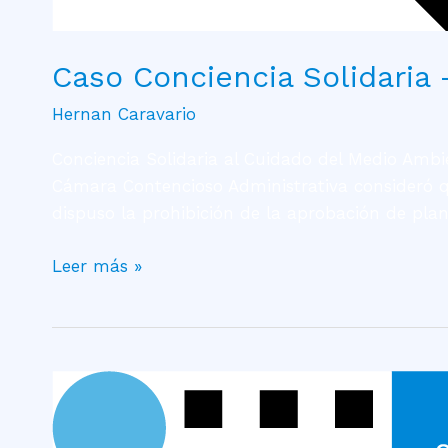
Caso Conciencia Solidaria
Hernan Caravario
Conciencia Solidaria al Cuidado del Medio Amb
Cámara Contencioso Administrativa consideró qu
dispuso la prohibición de la aprobación de pla
Leer más »
Caso
Equística
–