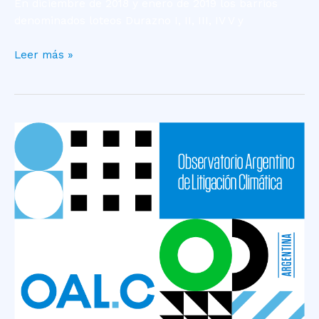
En diciembre de 2018 y enero de 2019 los barrios
denominados loteos Durazno I, II, III, IV V y
Leer más »
Caso
Heras
–
Flora
–
Arbolado
Público