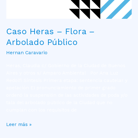
Caso Heras – Flora –
Arbolado Público
Hernan Caravario
Heras, Claudia c/ Gobierno de la Ciudad de Buenos
Aires y otros s/ Amparo Ambiental Por Ana Luz
Redolfi Síntesis Primera etapa: sentencia cautelar y
apelación El pronunciamiento de primer grado
ordenó la suspensión de las actividades de poda y/o
tala del arbolado público de la Ciudad que no
cumplan con los requisitos de
Leer más »