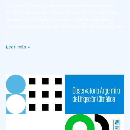
actora inició acción de amparo ambiental ante el
Juzgado de Paz de la localidad de Bovril a los fines
de que el municipio tome las medidas urgentes y
necesarias para impedir la formación de focos ígneos
y
Leer más »
Caso
Lazarte
Vigabriel
–
Aguas
y
Cuencas
Hidrográficas