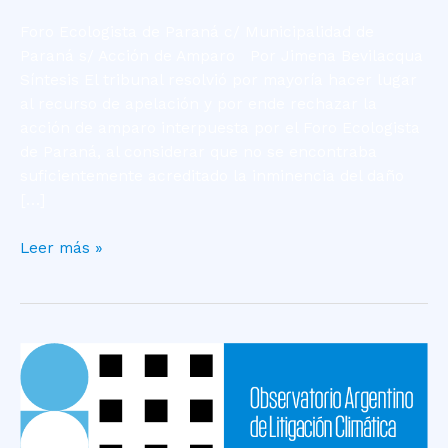
Foro Ecologista de Paraná c/ Municipalidad de
Paraná s/ Acción de Amparo Por Jimena Bevilacqua
Síntesis El tribunal resolvió por mayoría hacer lugar
al recurso de apelación y por ende rechazar la
acción de amparo interpuesta por el Foro Ecologista
de Paraná, al considerar que no se encontraba
suficientemente acreditado la inminencia del daño
[…]
Leer más »
Caso
Gerber
–
Contaminación