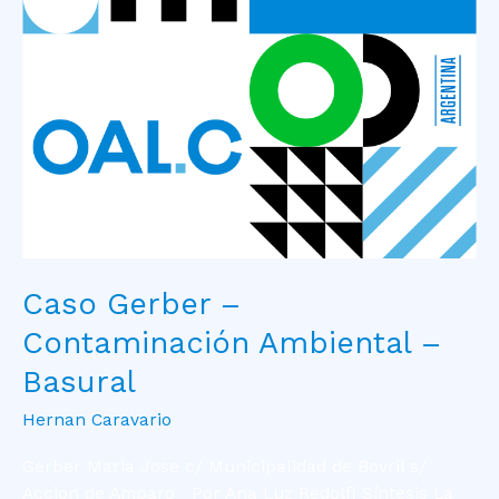
Ambiental
–
Basural
Caso Gerber –
Contaminación Ambiental –
Basural
Hernan Caravario
Gerber Maria Jose c/ Municipalidad de Bovril s/
Accion de Amparo Por Ana Luz Redolfi Síntesis La