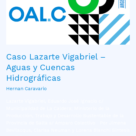
Caso Lazarte Vigabriel –
Aguas y Cuencas
Hidrográficas
Hernan Caravario
Lazarte Vigabriel, Eduardo José Ignacio c/
Municipalidad de La Caldera; Ministerio de la
Producción, Trabajo y Desarrollo Sustentable de la
Provincia de Salta s/ Amparo Colectivo Por Jimena
Bevilacqua, Clarisa Neuman y Lorena Bianchi Síntesis