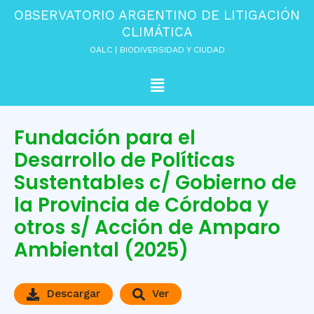
Ir
OBSERVATORIO ARGENTINO DE LITIGACIÓN
al
CLIMÁTICA
contenido
OALC | BIODIVERSIDAD Y CIUDAD
Menú
Fundación para el
Desarrollo de Políticas
Sustentables c/ Gobierno de
la Provincia de Córdoba y
otros s/ Acción de Amparo
Ambiental (2025)
Descargar
Ver