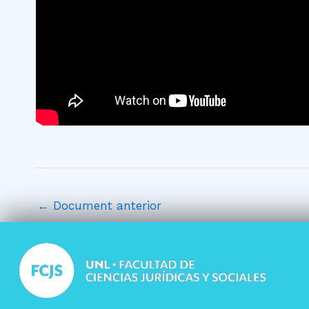
←
Document anterior