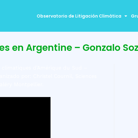
Observatorio de Litigación Climática
Gr
es en Argentine – Gonzalo So
ès climatiques d’Amérique du Sud –
anizado por: Christel Cournil, Sciences
aléry Montpellier.