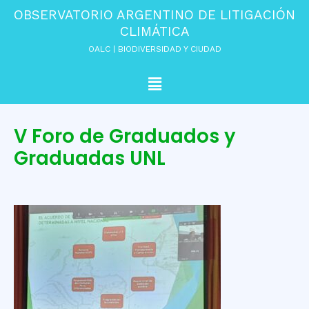
Ir
OBSERVATORIO ARGENTINO DE LITIGACIÓN
al
CLIMÁTICA
contenido
OALC | BIODIVERSIDAD Y CIUDAD
Menú
V Foro de Graduados y
Graduadas UNL